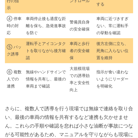
行の指
ントロール
する
示
④ 停車
車両停止後も適度な距
車両に近づきすぎ
警備員自身
時の対
離を保ち、急発進事故
ない、常に運転手
の安全確保
応
を防ぐ
の挙動を確認
運転手とアイコンタク
車両と歩行
後方左側に立ち、
⑤ バッ
トを取りながら後方確
者の安全確
死角に入らない位
ク誘導
認
保
置を維持
大規模現場
⑥ 複数
無線やハンドサインで
指示が食い違わな
での誘導効
人での
情報を共有し、最後の
いようにリーダー
率と安全性
連携
車両まで確認
を明確化
向上
さらに、複数人で誘導を行う現場では無線で連絡を取り合
い、最後の車両の情報を共有するなど連携も欠かせませ
ん。これらの手順や確認を怠れば小さな油断が事故につな
がる可能性があるため、マニュアルを守りながらも現場に