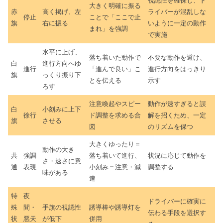
視認性を確保し、ド
大きく明確に振る
赤
高く掲げ、左
ライバーが混乱しな
停止
ことで「ここで止
旗
右に振る
いように一定の動作
まれ」を強調
で実施
水平に上げ、
落ち着いた動作で
不要な動作を避け、
白
進行方向へゆ
進行
「進んで良い」こ
進行方向をはっきり
旗
っくり振り下
とを伝える
示す
ろす
注意喚起やスピー
動作が速すぎると誤
白
小刻みに上下
徐行
ド調整を求める合
解を招くため、一定
旗
させる
図
のリズムを保つ
大きくゆったり＝
動作の大き
共
強調
落ち着いて進行、
状況に応じて動作を
さ・速さに意
通
表現
小刻み＝注意・減
調整する
味がある
速
特
夜
ドライバーに確実に
殊
間・
手旗の視認性
誘導棒や誘導灯を
伝わる手段を選択す
状
悪天
が低下
併用