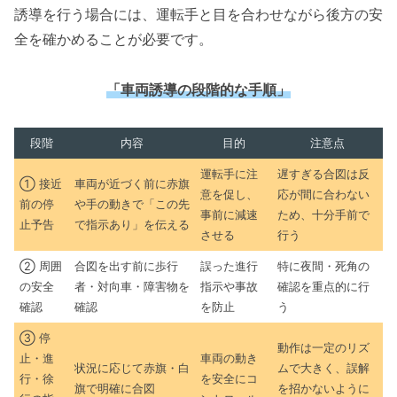
誘導を行う場合には、運転手と目を合わせながら後方の安
全を確かめることが必要です。
「車両誘導の段階的な手順」
段階
内容
目的
注意点
運転手に注
遅すぎる合図は反
① 接近
車両が近づく前に赤旗
意を促し、
応が間に合わない
前の停
や手の動きで「この先
事前に減速
ため、十分手前で
止予告
で指示あり」を伝える
させる
行う
② 周囲
合図を出す前に歩行
誤った進行
特に夜間・死角の
の安全
者・対向車・障害物を
指示や事故
確認を重点的に行
確認
確認
を防止
う
③ 停
動作は一定のリズ
止・進
車両の動き
状況に応じて赤旗・白
ムで大きく、誤解
行・徐
を安全にコ
旗で明確に合図
を招かないように