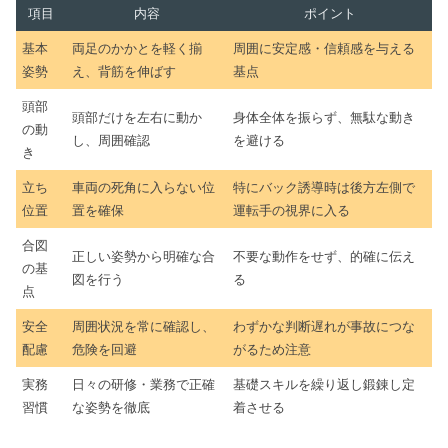
項目
内容
ポイント
基本
両足のかかとを軽く揃
周囲に安定感・信頼感を与える
姿勢
え、背筋を伸ばす
基点
頭部
頭部だけを左右に動か
身体全体を振らず、無駄な動き
の動
し、周囲確認
を避ける
き
立ち
車両の死角に入らない位
特にバック誘導時は後方左側で
位置
置を確保
運転手の視界に入る
合図
正しい姿勢から明確な合
不要な動作をせず、的確に伝え
の基
図を行う
る
点
安全
周囲状況を常に確認し、
わずかな判断遅れが事故につな
配慮
危険を回避
がるため注意
実務
日々の研修・業務で正確
基礎スキルを繰り返し鍛錬し定
習慣
な姿勢を徹底
着させる