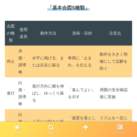
「基本合図5種類」
合図
使用
の種
動作方法
意味・目的
注意点
道具
類
赤
動作を大きく明
旗・
水平に掲げる、ま
車両に「止ま
停止
確にして誤解を
誘導
たは左右に振る
れ」を伝える
防ぐ
棒
白
進行方向に腕を伸
旗・
「進んでよい」
周囲の安全確認
進行
ばし、ゆっくり振
誘導
を示す
後に実施
る
棒
白
「速度を落とし
リズムを一定に
旗・
上下に小刻みに振
徐行
て進め」を伝え
して曖昧さを避
誘導
る
る
ける
ホーム
検索
トップ
サイドバー
棒