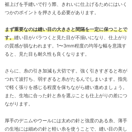
裾上げを手縫いで行う際、きれいに仕上げるためにはいく
つかのポイントを押さえる必要があります。
まず重要なのは縫い目の大きさと間隔を一定に保つことで
す。
縫い目がバラつくと見た目が不揃いになり、仕上がり
の質感が損なわれます。1〜3mm程度の均等な幅を意識す
ると、見た目も耐久性も良くなります。
さらに、糸の引き加減も大切です。強く引きすぎると布が
つれて波打ち、弱すぎると糸がたるんでしまいます。指先
で軽く張りを感じる程度を保ちながら縫い進めましょう。
また、生地に合った針と糸を選ぶことも仕上がりの差につ
ながります。
厚手のデニムやウールには太めの針と強度のある糸、薄手
の生地には細めの針と軽い糸を使うことで、縫い目の美し