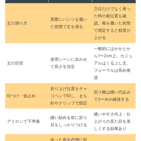
立位だけでなく座っ
た時の裾位置も確
実際にパンツを履い
丈の測り方
認。靴を履いた状態
た状態で丈を測る
で測定すると精度が
上がる
一般的にはかかとか
ら1〜2cm上。カジュ
使用シーンに合わせ
丈の目安
アルはくるぶし丈、
て長さを決定
フォーマルは長め推
奨
折り上げ位置をチャ
折り幅は縫い代込み
印つけ・仮止め
コペンで印し、まち
で3〜4cm確保する
針やクリップで固定
縫いやすさ向上・仕
縫い始める前に折り
アイロンで下準備
上がりの見た目を美
目をしっかりつける
しくする効果あり
余った布を内側に折