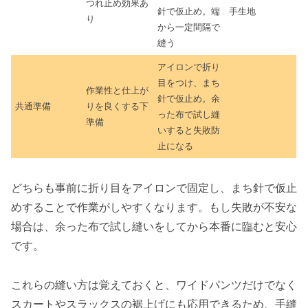
つれ止め効果あ
針で仮止め。端
手生地
り
から一定間隔で
縫う
アイロンで折り
目をつけ、まち
作業性と仕上が
針で仮止め。余
共通準備
りを良くする下
った布で試し縫
準備
いすると失敗防
止になる
どちらも事前に折り目をアイロンで固定し、まち針で仮止
めすることで作業がしやすくなります。もし失敗が不安な
場合は、余った布で試し縫いをしてから本番に臨むと安心
です。
これらの縫い方は覚えておくと、ワイドパンツだけでなく
スカートやスラックスの裾上げにも応用できるため、手縫