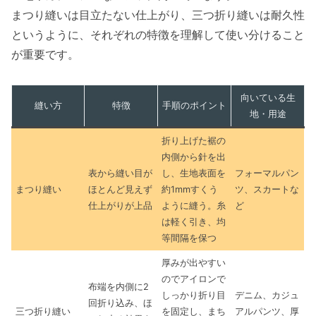
まつり縫いは目立たない仕上がり、三つ折り縫いは耐久性
というように、それぞれの特徴を理解して使い分けること
が重要です。
向いている生
縫い方
特徴
手順のポイント
地・用途
折り上げた裾の
内側から針を出
表から縫い目が
し、生地表面を
フォーマルパン
まつり縫い
ほとんど見えず
約1mmすくう
ツ、スカートな
仕上がりが上品
ように縫う。糸
ど
は軽く引き、均
等間隔を保つ
厚みが出やすい
のでアイロンで
布端を内側に2
しっかり折り目
デニム、カジュ
回折り込み、ほ
三つ折り縫い
を固定し、まち
アルパンツ、厚