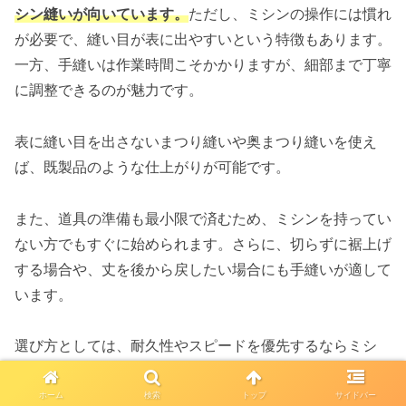
シン縫いが向いています。
ただし、ミシンの操作には慣れ
が必要で、縫い目が表に出やすいという特徴もあります。
一方、手縫いは作業時間こそかかりますが、細部まで丁寧
に調整できるのが魅力です。
表に縫い目を出さないまつり縫いや奥まつり縫いを使え
ば、既製品のような仕上がりが可能です。
また、道具の準備も最小限で済むため、ミシンを持ってい
ない方でもすぐに始められます。さらに、切らずに裾上げ
する場合や、丈を後から戻したい場合にも手縫いが適して
います。
選び方としては、耐久性やスピードを優先するならミシ
ン、仕上がりの美しさや細かい調整を重視するなら手縫い
がおすすめです。用途と仕上がりのイメージを明確にして
ホーム
検索
トップ
サイドバー