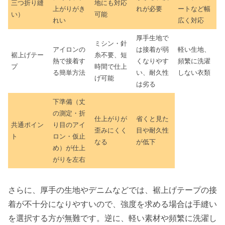
三つ折り縫
地にも対応
上がりがき
れが必要
ートなど幅
い）
可能
れい
広く対応
厚手生地で
ミシン・針
アイロンの
は接着が弱
軽い生地、
裾上げテー
糸不要、短
熱で接着す
くなりやす
頻繁に洗濯
プ
時間で仕上
る簡単方法
い、耐久性
しない衣類
げ可能
は劣る
下準備（丈
の測定・折
仕上がりが
省くと見た
共通ポイン
り目のアイ
歪みにくく
目や耐久性
ト
ロン・仮止
なる
が低下
め）が仕上
がりを左右
さらに、厚手の生地やデニムなどでは、裾上げテープの接
着が不十分になりやすいので、強度を求める場合は手縫い
を選択する方が無難です。逆に、軽い素材や頻繁に洗濯し