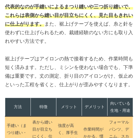
代表的なのが手縫いによるまつり縫いや三つ折り縫いで、
これらは表側から縫い目が目立ちにくく、見た目もきれい
に仕上がります。
また、裾上げテープを使えば、糸と針を
使わずに仕上げられるため、裁縫経験のない方にも取り入
れやすい方法です。
裾上げテープはアイロンの熱で接着するため、作業時間も
短く済みます。ただし、ミシンを使わない場合でも、下準
備は重要です。丈の測定、折り目のアイロンがけ、仮止め
といった工程を省くと、仕上がりが歪みやすくなります。
向いている
方法
特徴
メリット
デメリット
生地・用途
表から縫い
フォーマル
手縫い（ま
強度が高
目が目立ち
作業時間が
パンツ、デ
つり縫い・
く、厚手生
にくく、仕
かかる、慣
ニム、スカ