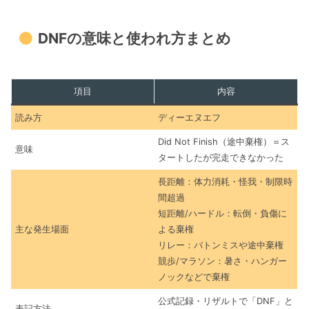
DNFの意味と使われ方まとめ
項目
内容
読み方
ディーエヌエフ
Did Not Finish（途中棄権）＝ス
意味
タートしたが完走できなかった
長距離：体力消耗・怪我・制限時
間超過
短距離/ハードル：転倒・負傷に
主な発生場面
よる棄権
リレー：バトンミスや途中棄権
競歩/マラソン：暑さ・ハンガー
ノックなどで棄権
公式記録・リザルトで「DNF」と
表記方法