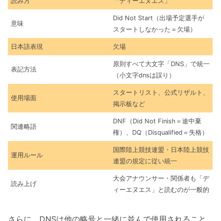
読み方
「ディーエヌエス」
Did Not Start（出場予定選手が
意味
スタートしなかった＝欠場）
日本語表現
欠場
原則すべて大文字「DNS」で統一
表記方法
（小文字dnsは誤り）
スタートリスト、公式リザルト、
使用場面
掲示板など
DNF（Did Not Finish＝途中棄
関連略語
権）、DQ（Disqualified＝失格）
国際陸上競技連盟・日本陸上競技
運用ルール
連盟の規定に従い統一
大会アナウンサー・関係者も「デ
読み上げ
ィーエヌエス」と読むのが一般的
さらに、DNSは他の略号と一緒に並んで使用されること