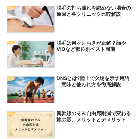
脱毛の打ち漏れを認めない場合の
話題
原因と各クリニック比較解説
脱毛は何ヶ月おきが正解？顔や
話題
VIOなど部位別ベスト周期
DNSとは?陸上で欠場を示す用語
話題
｜意味と使われ方を徹底解説
新幹線のぞみ自由席削減で変わる
話題
旅の形、メリットとデメリット