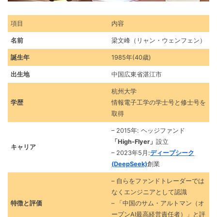
項目
内容
名前
梁文峰（リャン・ウェンフェン）
誕生年
1985年(40歳)
出生地
中国広東省湛江市
杭州大学
学歴
情報電子工学の学士号と修士号を
取得
– 2015年: ヘッジファンド
「High-Flyer」
設立
キャリア
– 2023年5月:
ディープシーク
(DeepSeek)
創業
– 自らをファンドトレーダーでは
なくエンジニアとして認識
特徴と評価
– 「中国のサム・アルトマン（オ
ープンAI最高経営責任者）」と評