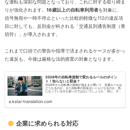
な運転も深刻な問題となっており、これに対する取り締ま
りが強化されます。
16歳以上の自転車利用者
を対象に、
信号無視や一時不停止といった比較的軽微な112の違反項
目に対しても、反則金が科される「交通反則通告制度（青
切符）」が導入されます。
これまで口頭での警告や指導で済まされるケースが多かっ
た違反も、今後は厳格な法的措置の対象となります。
2026年の自転車規制で変わるルールのポイン
ト！知らないと罰金？
2026年から自転車の規制が強まると聞いて、交通ルールは
どうなるのか、また自転車の罰金はいくらになるのか、気
になっている方も多いのではないでしょうか。 特に、子供
の安全や努力義務とされているヘルメットの着用、日々の
生活に欠かせない歩道の通行...
a.kstar-translation.com
企業に求められる対応