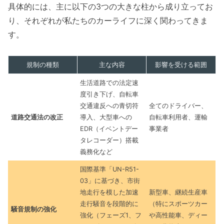
具体的には、主に以下の3つの大きな柱から成り立ってお
り、それぞれが私たちのカーライフに深く関わってきま
す。
規制の種類
主な内容
影響を受ける範囲
生活道路での法定速
度引き下げ、自転車
交通違反への青切符
全てのドライバー、
道路交通法の改正
導入、大型車への
自転車利用者、運輸
EDR（イベントデー
事業者
タレコーダー）搭載
義務化など
国際基準「UN-R51-
03」に基づき、市街
地走行を模した加速
新型車、継続生産車
走行騒音を段階的に
（特にスポーツカー
騒音規制の強化
強化（フェーズ1、フ
や高性能車、ディー