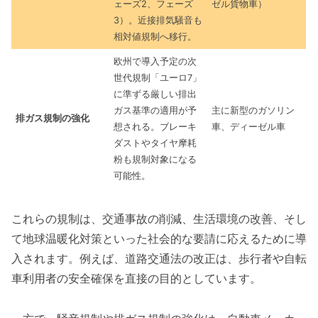
ェーズ2、フェーズ
ゼル貨物車）
3）。近接排気騒音も
相対値規制へ移行。
欧州で導入予定の次
世代規制「ユーロ7」
に準ずる厳しい排出
ガス基準の適用が予
主に新型のガソリン
排ガス規制の強化
想される。ブレーキ
車、ディーゼル車
ダストやタイヤ摩耗
粉も規制対象になる
可能性。
これらの規制は、交通事故の削減、生活環境の改善、そし
て地球温暖化対策といった社会的な要請に応えるために導
入されます。例えば、道路交通法の改正は、歩行者や自転
車利用者の安全確保を直接の目的としています。