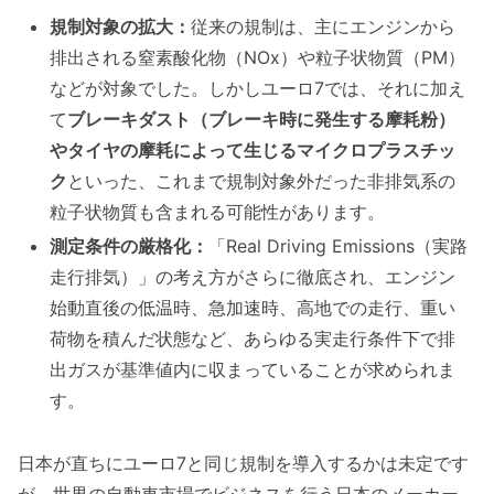
規制対象の拡大：
従来の規制は、主にエンジンから
排出される窒素酸化物（NOx）や粒子状物質（PM）
などが対象でした。しかしユーロ7では、それに加え
て
ブレーキダスト（ブレーキ時に発生する摩耗粉）
やタイヤの摩耗によって生じるマイクロプラスチッ
ク
といった、これまで規制対象外だった非排気系の
粒子状物質も含まれる可能性があります。
測定条件の厳格化：
「Real Driving Emissions（実路
走行排気）」の考え方がさらに徹底され、エンジン
始動直後の低温時、急加速時、高地での走行、重い
荷物を積んだ状態など、あらゆる実走行条件下で排
出ガスが基準値内に収まっていることが求められま
す。
日本が直ちにユーロ7と同じ規制を導入するかは未定です
が、世界の自動車市場でビジネスを行う日本のメーカー