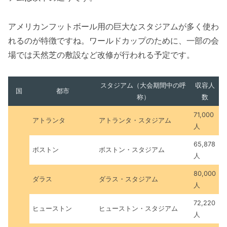
アメリカンフットボール用の巨大なスタジアムが多く使わ
れるのが特徴ですね。ワールドカップのために、一部の会
場では天然芝の敷設など改修が行われる予定です。
スタジアム（大会期間中の呼
収容人
国
都市
称）
数
71,000
アトランタ
アトランタ・スタジアム
人
65,878
ボストン
ボストン・スタジアム
人
80,000
ダラス
ダラス・スタジアム
人
72,220
ヒューストン
ヒューストン・スタジアム
人