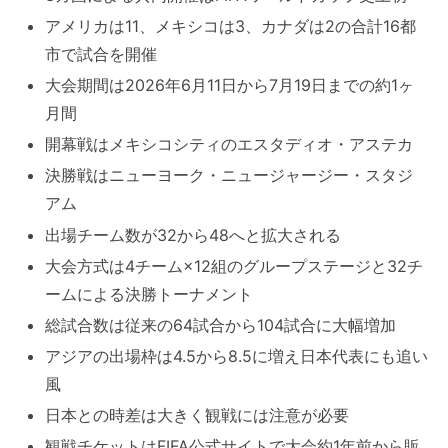
アメリカは11、メキシコは3、カナダは2の合計16都
市で試合を開催
大会期間は2026年6月11日から7月19日までの約1ヶ
月間
開幕戦はメキシコシティのエスタディオ・アステカ
決勝戦はニューヨーク・ニュージャージー・スタジ
アム
出場チーム数が32から48へと拡大される
大会方式は4チーム×12組のグループステージと32チ
ームによる決勝トーナメント
総試合数は従来の64試合から104試合に大幅増加
アジアの出場枠は4.5から8.5に増え日本代表にも追い
風
日本との時差は大きく観戦には注意が必要
観戦チケットはFIFA公式サイトで大会約1年前から販